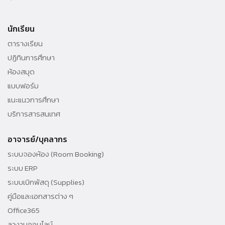
99 หมู่ 18, ถ.พหลโยธิน, คลองหลวง, รังสิต, ปทุมธานี, 12121 ประเทศไทย.
นักเรียน
Tel. +66 (0) 564 4440-79
ตารางเรียน
ปฏิทินการศึกษา
ห้องสมุด
แบบฟอร์ม
แนะแนวการศึกษา
บริการสารสนเทศ
อาจารย์/บุคลากร
ระบบจองห้อง (Room Booking)
ระบบ ERP
ระบบเบิกพัสดุ (Supplies)
คู่มือและเอกสารต่าง ๆ
Office365
ลางานออนไลน์