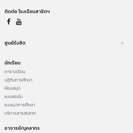
ติดต่อ โรงเรียนสาธิตฯ
ศูนย์รังสิต
99 หมู่ 18, ถ.พหลโยธิน, คลองหลวง, รังสิต, ปทุมธานี, 12121 ประเทศไทย.
นักเรียน
Tel. +66 (0) 564 4440-79
ตารางเรียน
ปฏิทินการศึกษา
ห้องสมุด
แบบฟอร์ม
แนะแนวการศึกษา
บริการสารสนเทศ
อาจารย์/บุคลากร