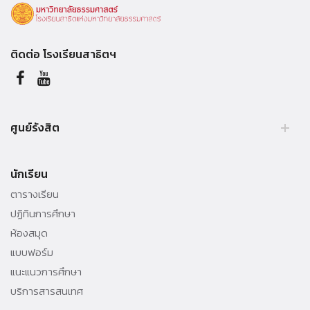
ติดต่อ โรงเรียนสาธิตฯ
ศูนย์รังสิต
99 หมู่ 18, ถ.พหลโยธิน, คลองหลวง, รังสิต, ปทุมธานี, 12121 ประเทศไทย.
นักเรียน
Tel. +66 (0) 564 4440-79
ตารางเรียน
ปฏิทินการศึกษา
ห้องสมุด
แบบฟอร์ม
แนะแนวการศึกษา
บริการสารสนเทศ