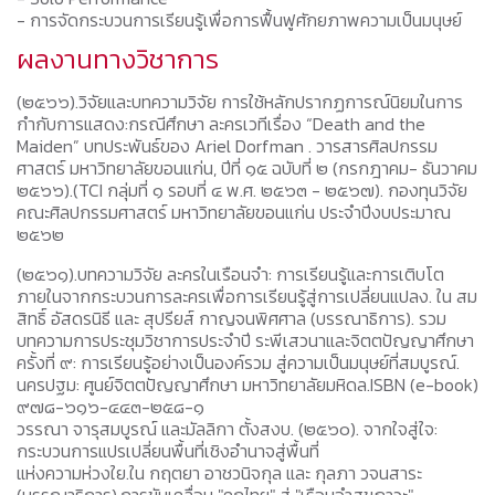
- การจัดกระบวนการเรียนรู้เพื่อการฟื้นฟูศักยภาพความเป็นมนุษย์
ผลงานทางวิชาการ
(๒๕๖๖).วิจัยและบทความวิจัย การใช้หลักปรากฏการณ์นิยมในการ
กำกับการแสดง:กรณีศึกษา ละครเวทีเรื่อง “Death and the
Maiden” บทประพันธ์ของ Ariel Dorfman . วารสารศิลปกรรม
ศาสตร์ มหาวิทยาลัยขอนแก่น, ปีที่ ๑๕ ฉบับที่ ๒ (กรกฎาคม- ธันวาคม
๒๕๖๖).(TCI กลุ่มที่ ๑ รอบที่ ๔ พ.ศ. ๒๕๖๓ - ๒๕๖๗). กองทุนวิจัย
คณะศิลปกรรมศาสตร์ มหาวิทยาลัยขอนแก่น ประจำปีงบประมาณ
๒๕๖๒
(๒๕๖๑).บทความวิจัย ละครในเรือนจำ: การเรียนรู้และการเติบโต
ภายในจากกระบวนการละครเพื่อการเรียนรู้สู่การเปลี่ยนแปลง. ใน สม
สิทธิ์ อัสดรนิธี และ สุปรียส์ กาญจนพิศศาล (บรรณาธิการ). รวม
บทความการประชุมวิชาการประจำปี ระพีเสวนาและจิตตปัญญาศึกษา
ครั้งที่ ๙: การเรียนรู้อย่างเป็นองค์รวม สู่ความเป็นมนุษย์ที่สมบูรณ์.
นครปฐม: ศูนย์จิตตปัญญาศึกษา มหาวิทยาลัยมหิดล.ISBN (e-book)
๙๗๘-๖๑๖-๔๔๓-๒๕๘-๑
วรรณา จารุสมบูรณ์ และมัลลิกา ตั้งสงบ. (๒๕๖๐). จากใจสู่ใจ:
กระบวนการแปรเปลี่ยนพื้นที่เชิงอำนาจสู่พื้นที่
แห่งความห่วงใย.ใน กฤตยา อาชวนิจกุล และ กุลภา วจนสาระ
(บรรณาธิการ).การขับเคลื่อน "คุกไทย" สู่ "เรือนจำสุขภาวะ".