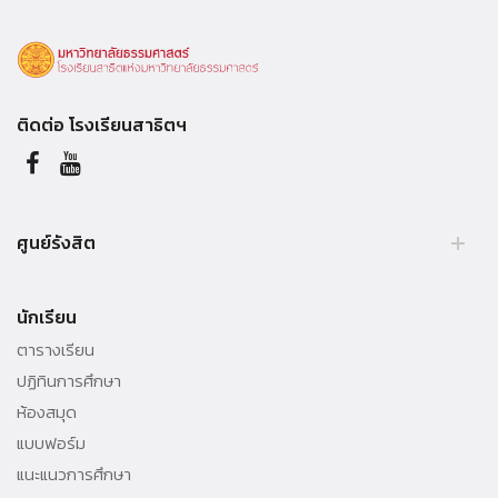
ติดต่อ โรงเรียนสาธิตฯ
ศูนย์รังสิต
99 หมู่ 18, ถ.พหลโยธิน, คลองหลวง, รังสิต, ปทุมธานี, 12121 ประเทศไทย.
นักเรียน
Tel. +66 (0) 564 4440-79
ตารางเรียน
ปฏิทินการศึกษา
ห้องสมุด
แบบฟอร์ม
แนะแนวการศึกษา