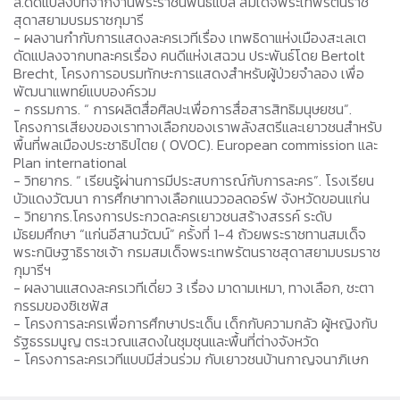
ล.ดัดแปลงบทจากงานพระราชนิพนธ์แปล สมเด็จพระเทพรัตนราช
สุดาสยามบรมราชกุมารี
- ผลงานกำกับการแสดงละครเวทีเรื่อง เทพธิดาแห่งเมืองสะเลเต
ดัดแปลงจากบทละครเรื่อง คนดีแห่งเสฉวน ประพันธ์โดย Bertolt
Brecht, โครงการอบรมทักษะการแสดงสำหรับผู้ป่วยจำลอง เพื่อ
พัฒนาแพทย์แบบองค์รวม
- กรรมการ. “ การผลิตสื่อศิลปะเพื่อการสื่อสารสิทธิมนุษยชน”.
โครงการเสียงของเราทางเลือกของเราพลังสตรีและเยาวชนสำหรับ
พื้นที่พลเมืองประชาธิปไตย ( OVOC). European commission และ
Plan international
- วิทยากร. “ เรียนรู้ผ่านการมีประสบการณ์กับการละคร”. โรงเรียน
บัวแดงวัฒนา การศึกษาทางเลือกแนววอลดอร์ฟ จังหวัดขอนแก่น
- วิทยากร.โครงการประกวดละครเยาวชนสร้างสรรค์ ระดับ
มัธยมศึกษา “แก่นอีสานวัฒน์” ครั้งที่ 1-4 ถ้วยพระราชทานสมเด็จ
พระกนิษฐาธิราชเจ้า กรมสมเด็จพระเทพรัตนราชสุดาสยามบรมราช
กุมารีฯ
- ผลงานแสดงละครเวทีเดี่ยว 3 เรื่อง มาดามเหมา, ทางเลือก, ชะตา
กรรมของซิเซฟัส
- โครงการละครเพื่อการศึกษาประเด็น เด็กกับความกลัว ผู้หญิงกับ
รัฐธรรมนูญ ตระเวณแสดงในชุมชุนและพื้นที่ต่างจังหวัด
- โครงการละครเวทีแบบมีส่วนร่วม กับเยาวชนบ้านกาญจนาภิเษก