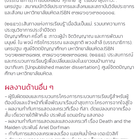
นครปฐม : สมาคมนักวิจัยประชากรและสังคมและสถาบันวิจัยประชากร
และสังคม มหาวิทยาลัยมหิดล.ISBN ๙๗๘๖๑๖๙๓๐๑๐๐๔.
(๒๕๕๖).เส้นทางแห่งการเรียนรู้“เมื่อฉันเป็นแม่. รวมบทความการ
ประชุมวิชาการประจําปีจิตต
ปัญญาศึกษา ครั้งที่ ๕ :ภาวะผู้นํา จิตวิญญาณ และการพัฒนา
มนุษย์. ใน พจน์ กริชไกรวรรณ และอนุชาติ พวงสำลี (บรรณาธิการ).
นครปฐม: ศูนย์จิตตปัญญาศึกษา มหาวิทยาลัยมหิดล.ISBN
๖๑๖๒๗๙๓๘๗๗, ๙๗๘๖๑๖๒๗๙๓๘๗๕. (๒๕๕๕). ประสบการณ์
และกระบวนการเรียนรู้เพื่อเปลี่ยนแปลงในเยาวชนบ้านกาญ
จนาภิเษก. [Unpublished master dissertation]. ศูนย์จิตตปัญญา
ศึกษา มหาวิทยาลัยมหิดล.
ผลงานด้านอื่น ๆ
- ผู้รับผิดชอบและกระบวนกรโครงการกระบวนการเรียนรู้สำหรับผู้
ต้องขังและเจ้าหน้าที่เพื่อพัฒนาเรือนจำสุขภาวะโครงการจากใจสู่ใจ
- ผลงานกำกับการแสดงละครเวทีเรื่อง กีสา. ดัดแปลงบทจากเรื่อง
สั้น เดี่ยวดายใต้ฟ้าคลั่ง ประพันธ์ แดนอรัญ แสงทอง
- ผลงานกำกับการแสดงและแสดงละครเวที เรื่อง Death and the
Maiden ประพันธ์ Ariel Dorfman
- กำกับการแสดงละครเพลงเรื่อง เมฆเหินน้ำไหล เดอะมิวสิคั