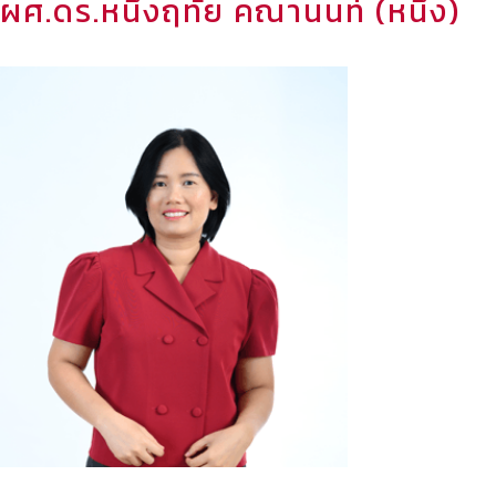
ผศ.ดร.หนึ่งฤทัย คณานนท์ (หนึ่ง)