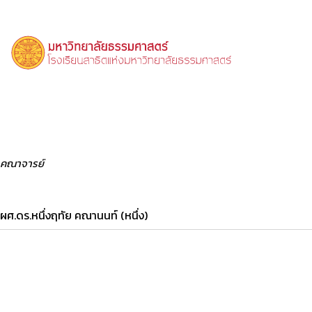
คณาจารย์
ผศ.ดร.หนึ่งฤทัย คณานนท์ (หนึ่ง)